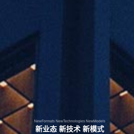
NewFormats NewTechnologies NewModels
NewFormats NewTechnologies NewModels
InnovationDriven EmpoweringDevelopment
新业态 新技术 新模式
新业态 新技术 新模式
创新驱动 赋能发展